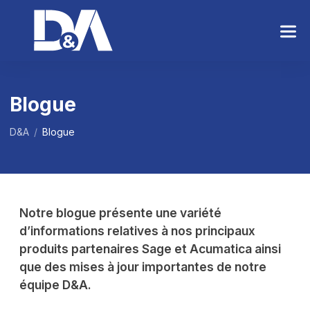
S
k
i
p
t
o
Blogue
t
h
D&A
/
Blogue
e
c
o
n
t
Notre blogue présente une variété
e
d’informations relatives à nos principaux
n
t
produits partenaires Sage et Acumatica ainsi
que des mises à jour importantes de notre
équipe D&A.