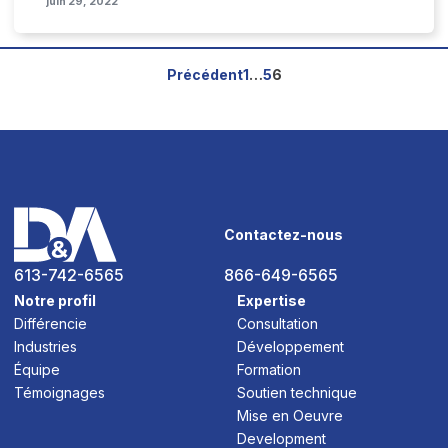
juin 29, 2022
P
Précédent
1
…
5
6
a
g
i
n
a
t
Contactez-nous
i
o
613-742-6565
866-649-6565
n
Notre profil
Expertise
d
Différencie
Consultation
e
Industries
Développement
s
Équipe
Formation
p
Témoignages
Soutien technique
u
Mise en Oeuvre
b
Development