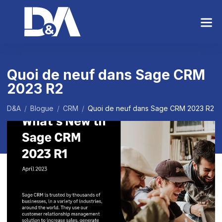
S
k
i
p
t
o
Quoi de neuf dans Sage CRM
t
2023 R2
h
e
c
D&A
/
Blogue
/
CRM
/
Quoi de neuf dans Sage CRM 2023 R2
o
n
t
e
n
t