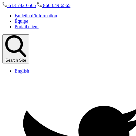
Skip
613-742-6565
866-649-6565
to
the
Bulletin d’information
content
Équipe
Portail client
Search Site
English