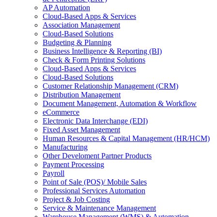
Section
AP Automation
Menu
Cloud-Based Apps & Services
Association Management
Cloud-Based Solutions
Budgeting & Planning
Business Intelligence & Reporting (BI)
Check & Form Printing Solutions
Cloud-Based Apps & Services
Cloud-Based Solutions
Customer Relationship Management (CRM)
Distribution Management
Document Management, Automation & Workflow
eCommerce
Electronic Data Interchange (EDI)
Fixed Asset Management
Human Resources & Capital Management (HR/HCM)
Manufacturing
Other Develoment Partner Products
Payment Processing
Payroll
Point of Sale (POS)/ Mobile Sales
Professional Services Automation
Project & Job Costing
Service & Maintenance Management
Warehouse Management (WMS) & Automation