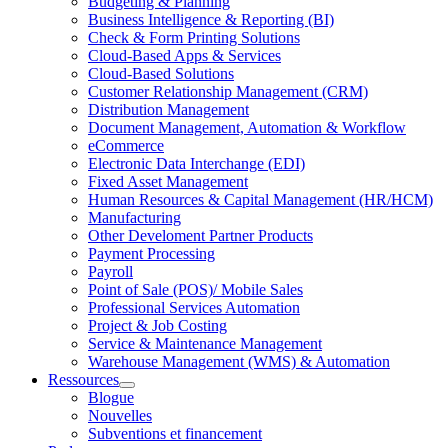
Budgeting & Planning
Business Intelligence & Reporting (BI)
Check & Form Printing Solutions
Cloud-Based Apps & Services
Cloud-Based Solutions
Customer Relationship Management (CRM)
Distribution Management
Document Management, Automation & Workflow
eCommerce
Electronic Data Interchange (EDI)
Fixed Asset Management
Human Resources & Capital Management (HR/HCM)
Manufacturing
Other Develoment Partner Products
Payment Processing
Payroll
Point of Sale (POS)/ Mobile Sales
Professional Services Automation
Project & Job Costing
Service & Maintenance Management
Warehouse Management (WMS) & Automation
Ressources
Open
Blogue
Ressources
Nouvelles
Section
Subventions et financement
Menu