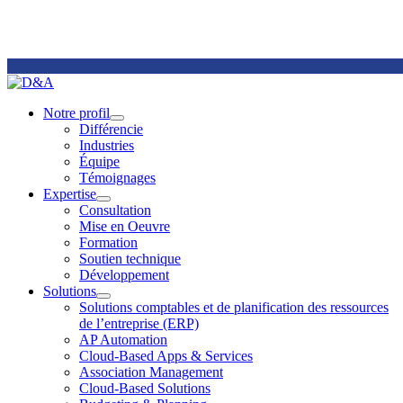
Remote
Support
Notre profil
Open
Différencie
Notre
Industries
profil
Équipe
Section
Témoignages
Menu
Expertise
Open
Consultation
Expertise
Mise en Oeuvre
Section
Formation
Menu
Soutien technique
Développement
Solutions
Open
Solutions comptables et de planification des ressources
Solutions
de l’entreprise (ERP)
Section
AP Automation
Menu
Cloud-Based Apps & Services
Association Management
Cloud-Based Solutions