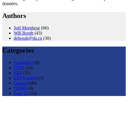
données.
Authors
Joël Morghese
(66)
Will Booth
(43)
deborah@da.ca
(30)
Categories
Acumatica
(8)
CRM
(14)
ERP
(33)
ERP General
(1)
General
(40)
HRMS
(4)
Sage 50
(10)