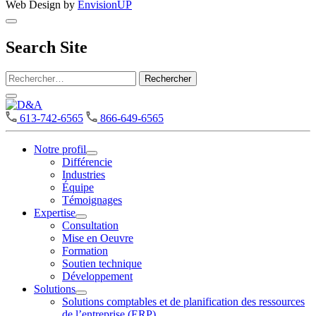
Web Design by
EnvisionUP
Search Site
Rechercher :
D&A
613-742-6565
866-649-6565
Notre profil
Open
Différencie
Notre
Industries
profil
Équipe
Section
Témoignages
Menu
Expertise
Open
Consultation
Expertise
Mise en Oeuvre
Section
Formation
Menu
Soutien technique
Développement
Solutions
Open
Solutions comptables et de planification des ressources
Solutions
de l’entreprise (ERP)