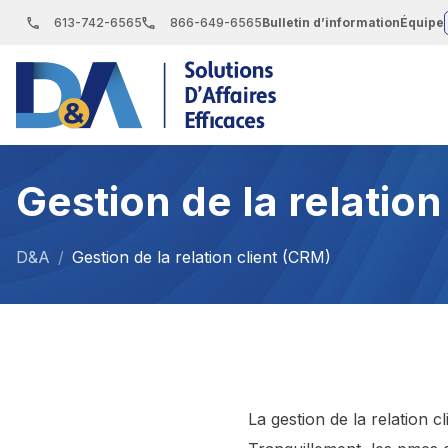
S
613-742-6565
866-649-6565
Bulletin d’information
Équipe
k
i
p
t
o
Gestion de la relation
t
h
e
D&A
/
Gestion de la relation client (CRM)
c
o
n
t
e
La gestion de la relation c
n