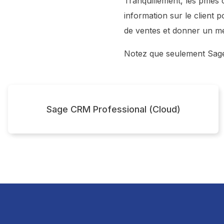
Tranquillement, les pmes
t
information sur le client p
de ventes et donner un mei
Notez que seulement Sage
Sage CRM Professional (Cloud)