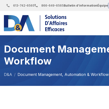
S
613-742-6565
866-649-6565
Bulletin d’information
Équipe
k
i
p
t
o
Document Managemen
t
h
Workflow
e
c
D&A
/
Document Management, Automation & Workflow
o
n
t
e
n