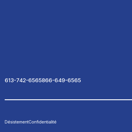
613-742-6565
866-649-6565
Désistement
Confidentialité