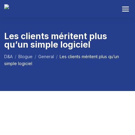
S
k
i
p
t
Les clients méritent plus
o
qu’un simple logiciel
t
h
D&A
/
Blogue
/
General
/
Les clients méritent plus qu’un
e
simple logiciel
c
o
n
t
e
n
t