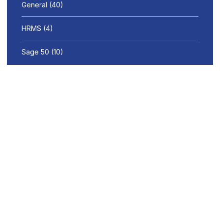
General
(40)
HRMS
(4)
Sage 50
(10)