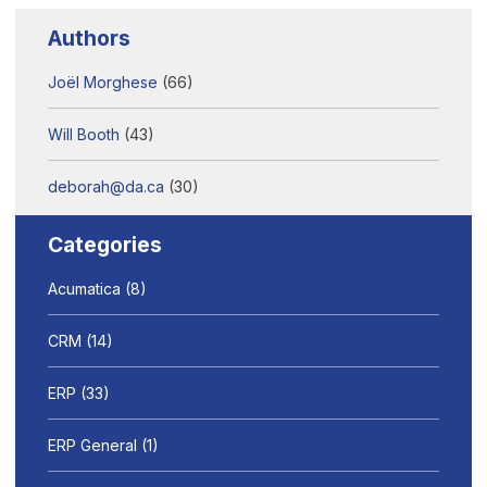
Authors
Joël Morghese
(66)
Will Booth
(43)
deborah@da.ca
(30)
Categories
Acumatica
(8)
CRM
(14)
ERP
(33)
ERP General
(1)